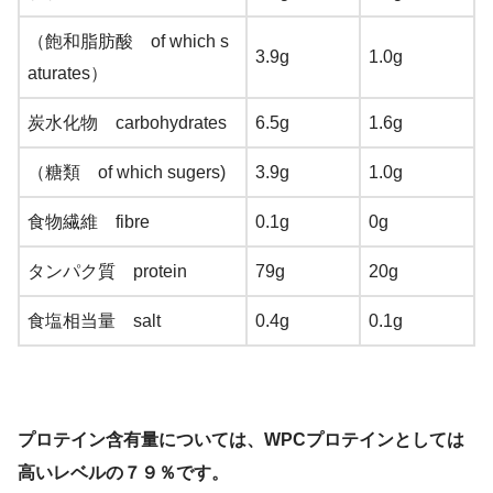
（飽和脂肪酸 of which s
3.9g
1.0g
aturates）
炭水化物 carbohydrates
6.5g
1.6g
（糖類 of which sugers)
3.9g
1.0g
食物繊維 fibre
0.1g
0g
タンパク質 protein
79g
20g
食塩相当量 salt
0.4g
0.1g
プロテイン含有量については、WPCプロテインとしては
高いレベルの７９％です。