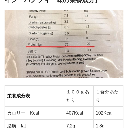
イン バノフィー味の栄養成分】
１００ｇあ
１食分あた
栄養成分表
たり
り
カロリー Kcal
407Kcal
102Kcal
脂肪 fat
7.2g
1.8g