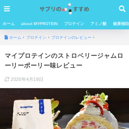
ホーム
about MYPROTEIN
プロテイン
アミノ酸
健康補助
ホーム
プロテイン
プロテインのレビュー
マイプロテインのストロベリージャムロ
ーリーポーリー味レビュー
2020年4月18日