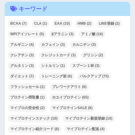
キーワード
BCAA
(7)
CLA
(1)
EAA
(10)
HMB
(2)
LINE登録
(2)
WPIアイソレート
(5)
βアラニン
(3)
アミノ酸
(16)
アルギニン
(4)
カフェイン
(3)
カルニチン
(3)
クレアチン
(3)
クレジットカード
(3)
グリシン
(2)
グルタミン
(3)
シトルリン
(1)
スプーン１杯
(3)
ダイエット
(7)
トレーニング前
(6)
バルクアップ
(75)
フラッシュセール
(1)
プレワークアウト
(6)
プロテイン摂取量
(1)
ホエイプロテイン
(65)
マイプロの安全性
(2)
マイプロテインSALE
(6)
マイプロテインスナック
(10)
マイプロテイン新規登録
(10)
マイプロテイン紹介コード
(8)
マイプロテイン配送
(4)