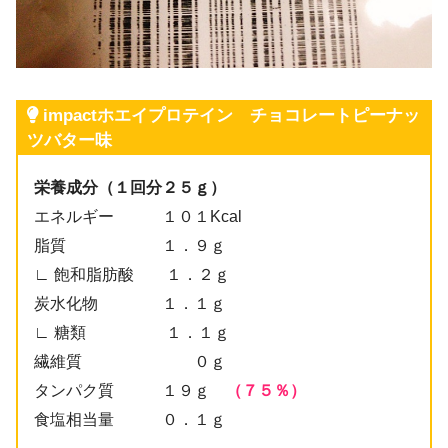
impactホエイプロテイン チョコレートピーナッ
ツバター味
栄養成分（１回分２５ｇ）
エネルギー １０１Kcal
脂質 １．９ｇ
∟ 飽和脂肪酸 １．２ｇ
炭水化物 １．１ｇ
∟ 糖類 １．１ｇ
繊維質 ０ｇ
タンパク質 １９ｇ
（７５％）
食塩相当量 ０．１ｇ