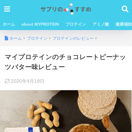
ホーム
about MYPROTEIN
プロテイン
アミノ酸
健康補助
ホーム
プロテイン
プロテインのレビュー
マイプロテインのチョコレートピーナッ
ツバター味レビュー
2020年4月18日