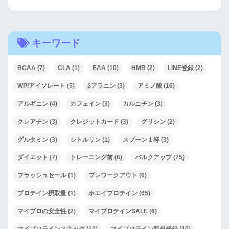
キーワード
BCAA
(7)
CLA
(1)
EAA
(10)
HMB
(2)
LINE登録
(2)
WPIアイソレート
(5)
βアラニン
(3)
アミノ酸
(16)
アルギニン
(4)
カフェイン
(3)
カルニチン
(3)
クレアチン
(3)
クレジットカード
(3)
グリシン
(2)
グルタミン
(3)
シトルリン
(1)
スプーン１杯
(3)
ダイエット
(7)
トレーニング前
(6)
バルクアップ
(75)
フラッシュセール
(1)
プレワークアウト
(6)
プロテイン摂取量
(1)
ホエイプロテイン
(65)
マイプロの安全性
(2)
マイプロテインSALE
(6)
マイプロテインスナック
(10)
マイプロテイン新規登録
(10)